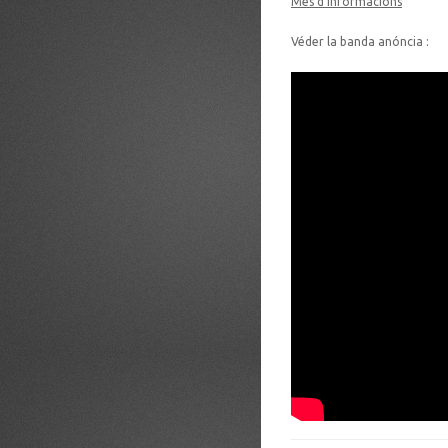
Mes d’informacions
Véder la banda anóncia :