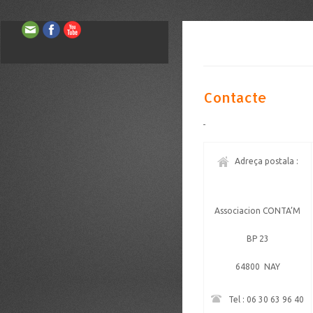
Contacte
Adreça postala :
Associacion CONTA’M
BP 23
64800 NAY
Tel : 06 30 63 96 40