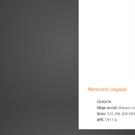
Mencions Legalas
Conta’m
Siège social:
Maison co
Siren:
522 296 458 000
APE:
5911 A