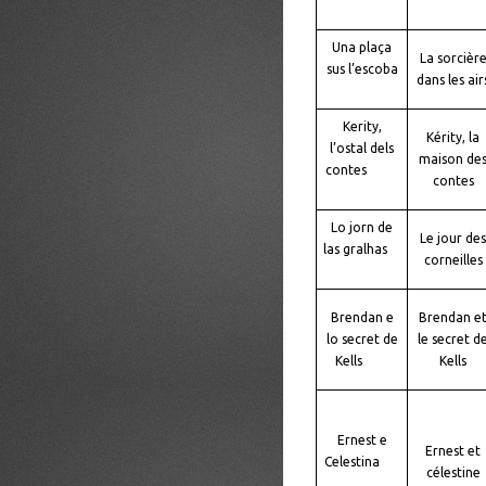
Una plaça
La sorcièr
sus l’escoba
dans les air
Kerity,
Kérity, la
l’ostal dels
maison de
contes
contes
Lo jorn de
Le jour des
las gralhas
corneilles
Brendan e
Brendan e
lo secret de
le secret d
Kells
Kells
Ernest e
Ernest et
Celestina
célestine