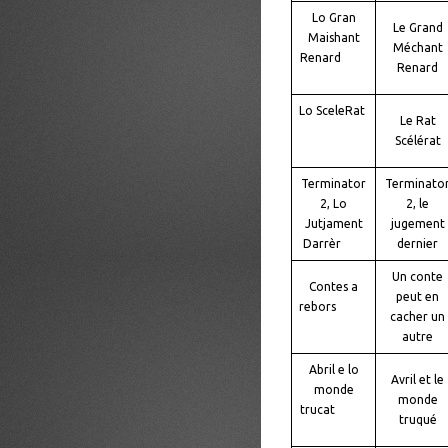
Lo Gran
Le Grand
Maishant
Méchant
Renard
Renard
Lo SceleRat
Le Rat
Scélérat
Terminator
Terminato
2, Lo
2, le
Jutjament
jugement
Darrèr
dernier
Un conte
Contes a
peut en
rebors
cacher un
autre
Abril e lo
Avril et le
monde
monde
trucat
truqué