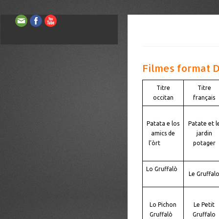
Filmes format D
Titre
Titre
occitan
français
Patata e los
Patate et l
amics de
jardin
l’òrt
potager
Lo Gruffalò
Le Gruffal
Lo Pichon
Le Petit
Gruffalò
Gruffalo