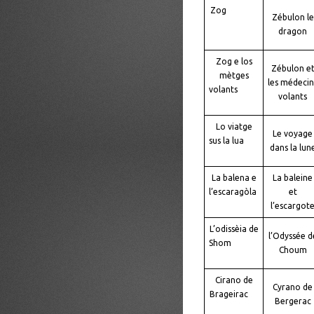
Zog
Zébulon le
dragon
Zog e los
Zébulon e
mètges
les médecin
volants
volants
Lo viatge
Le voyage
sus la lua
dans la lun
La balena e
La baleine
l’escaragòla
et
l’escargot
L’odissèia de
l’Odyssée d
Shom
Choum
Cirano de
Cyrano de
Brageirac
Bergerac