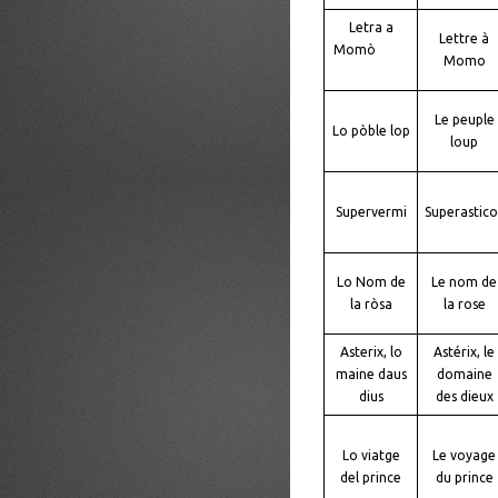
Letra a
Lettre à
Momò
Momo
Le peuple
Lo pòble lop
loup
Supervermi
Superastico
Lo Nom de
Le nom de
la ròsa
la rose
Asterix, lo
Astérix, le
maine daus
domaine
dius
des dieux
Lo viatge
Le voyage
del prince
du prince